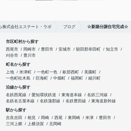
ら株式会社エステート・ラボ
ブログ
☆新築分譲住宅完成☆
市区町村から探す
西尾市
岡崎市
豊田市
安城市
額田郡幸田町
知立市
刈谷市
豊川市
町名から探す
上地
米津町
一色町一色
畝部西町
美園町
一色町松木島
巨海町
中畑町
福岡町
細川町
沿線から探す
名鉄西尾線
愛知環状鉄道
東海道本線
名鉄三河線
名鉄名古屋本線
名鉄蒲郡線
名鉄豊田線
東海道新幹線
駅から探す
吉良吉田
相見
岡崎
西尾
東岡崎
米津
豊田市
三河上郷
上横須賀
北岡崎