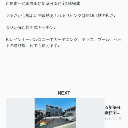
西尾市一色町野田に新築分譲住宅1棟完成！
明るさが心地よい開放感あふれるリビングは約16.2帖の広さ♪
会話が弾む対面式キッチン♪
広いインナーバルコニーでガーデニング、テラス、プール、ペッ
トの遊び場、何でも使えます♪
NEXT
☆新築分
譲住宅完
成☆
2025.05.16