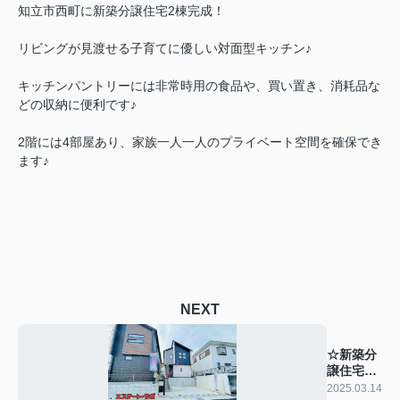
知立市西町に新築分譲住宅2棟完成！
リビングが見渡せる子育てに優しい対面型キッチン♪
キッチンパントリーには非常時用の食品や、買い置き、消耗品な
どの収納に便利です♪
2階には4部屋あり、家族一人一人のプライベート空間を確保でき
ます♪
NEXT
☆新築分
譲住宅完
成☆
2025.03.14