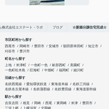
ら株式会社エステート・ラボ
ブログ
☆新築分譲住宅完成☆
市区町村から探す
西尾市
岡崎市
豊田市
安城市
額田郡幸田町
知立市
刈谷市
豊川市
町名から探す
上地
米津町
一色町一色
畝部西町
美園町
一色町松木島
巨海町
中畑町
福岡町
細川町
沿線から探す
名鉄西尾線
愛知環状鉄道
東海道本線
名鉄三河線
名鉄名古屋本線
名鉄蒲郡線
名鉄豊田線
東海道新幹線
駅から探す
吉良吉田
相見
岡崎
西尾
東岡崎
米津
豊田市
三河上郷
上横須賀
北岡崎