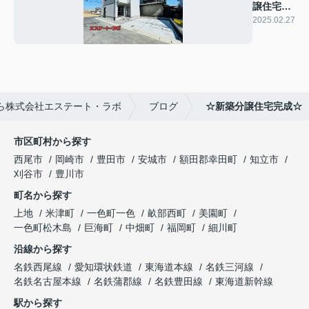
譲住宅完
成☆
2025.02.27
ら株式会社エステート・ラボ
ブログ
☆新築分譲住宅完成☆
市区町村から探す
西尾市
岡崎市
豊田市
安城市
額田郡幸田町
知立市
刈谷市
豊川市
町名から探す
上地
米津町
一色町一色
畝部西町
美園町
一色町松木島
巨海町
中畑町
福岡町
細川町
沿線から探す
名鉄西尾線
愛知環状鉄道
東海道本線
名鉄三河線
名鉄名古屋本線
名鉄蒲郡線
名鉄豊田線
東海道新幹線
駅から探す