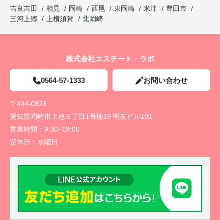
吉良吉田
相見
岡崎
西尾
東岡崎
米津
豊田市
三河上郷
上横須賀
北岡崎
株式会社エステート・ラボ
0564-57-1333
お問い合わせ
〒444-0823
愛知県岡崎市上地６丁目1番地19 明友ビル101
営業時間：
9:30~19:00
定休日：
水曜日