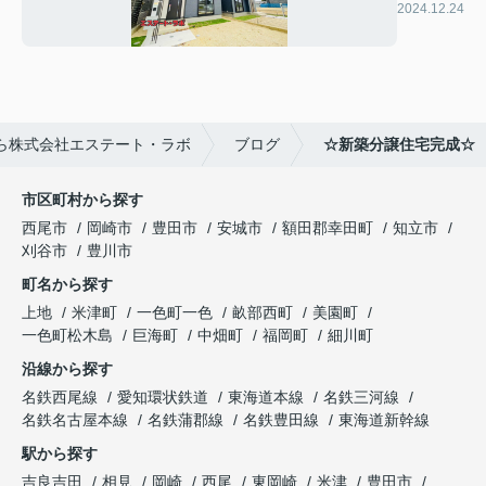
成☆
2024.12.24
ら株式会社エステート・ラボ
ブログ
☆新築分譲住宅完成☆
市区町村から探す
西尾市
岡崎市
豊田市
安城市
額田郡幸田町
知立市
刈谷市
豊川市
町名から探す
上地
米津町
一色町一色
畝部西町
美園町
一色町松木島
巨海町
中畑町
福岡町
細川町
沿線から探す
名鉄西尾線
愛知環状鉄道
東海道本線
名鉄三河線
名鉄名古屋本線
名鉄蒲郡線
名鉄豊田線
東海道新幹線
駅から探す
吉良吉田
相見
岡崎
西尾
東岡崎
米津
豊田市