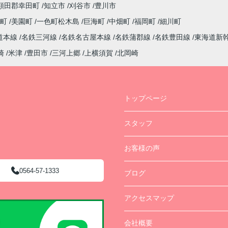
額田郡幸田町
知立市
刈谷市
豊川市
西町
美園町
一色町松木島
巨海町
中畑町
福岡町
細川町
道本線
名鉄三河線
名鉄名古屋本線
名鉄蒲郡線
名鉄豊田線
東海道新
崎
米津
豊田市
三河上郷
上横須賀
北岡崎
トップページ
スタッフ
お客様の声
0564-57-1333
ブログ
アクセスマップ
会社概要