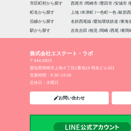
市区町村から探す
西尾市
岡崎市
豊田市
安城市
町名から探す
上地
米津町
一色町一色
畝部
沿線から探す
名鉄西尾線
愛知環状鉄道
東海
駅から探す
吉良吉田
相見
岡崎
西尾
東岡
株式会社エステート・ラボ
〒444-0823
愛知県岡崎市上地６丁目1番地19 明友ビル101
営業時間：
9:30~19:00
定休日：
水曜日
お問い合わせ