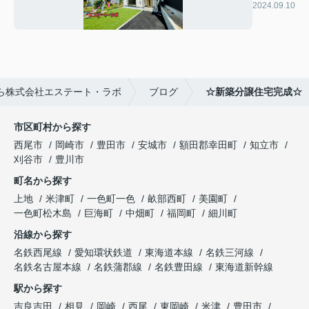
成☆
2024.09.10
ら株式会社エステート・ラボ
ブログ
☆新築分譲住宅完成☆
市区町村から探す
西尾市
岡崎市
豊田市
安城市
額田郡幸田町
知立市
刈谷市
豊川市
町名から探す
上地
米津町
一色町一色
畝部西町
美園町
一色町松木島
巨海町
中畑町
福岡町
細川町
沿線から探す
名鉄西尾線
愛知環状鉄道
東海道本線
名鉄三河線
名鉄名古屋本線
名鉄蒲郡線
名鉄豊田線
東海道新幹線
駅から探す
吉良吉田
相見
岡崎
西尾
東岡崎
米津
豊田市