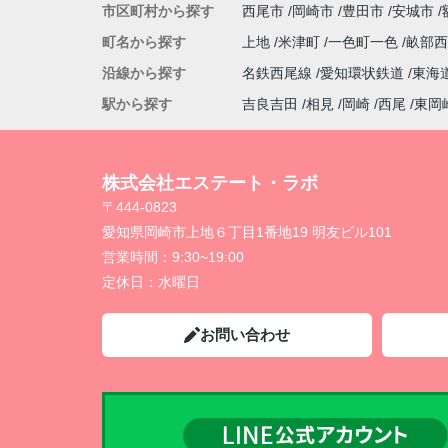
市区町村から探す
西尾市
岡崎市
豊田市
安城市
町名から探す
上地
米津町
一色町一色
畝部
沿線から探す
名鉄西尾線
愛知環状鉄道
東海
駅から探す
吉良吉田
相見
岡崎
西尾
東岡
株式会社エステート・ラボ
〒444-0823
愛知県岡崎市上地６丁目1番地19 明友ビル101
営業時間：
9:30~19:00
定休日：
水曜日
お問い合わせ