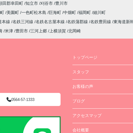
額田郡幸田町
知立市
刈谷市
豊川市
西町
美園町
一色町松木島
巨海町
中畑町
福岡町
細川町
道本線
名鉄三河線
名鉄名古屋本線
名鉄蒲郡線
名鉄豊田線
東海道新
崎
米津
豊田市
三河上郷
上横須賀
北岡崎
トップページ
スタッフ
お客様の声
0564-57-1333
ブログ
アクセスマップ
会社概要