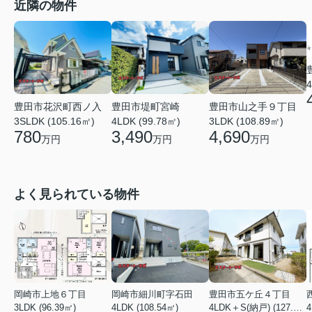
近隣の物件
4
豊田市山之手９丁目
豊田市花沢町西ノ入
豊田市堤町宮崎
3LDK (108.89㎡)
3SLDK (105.16㎡)
4LDK (99.78㎡)
4,690
780
3,490
万円
万円
万円
よく見られている物件
岡崎市上地６丁目
岡崎市細川町字石田
豊田市五ケ丘４丁目
3LDK (96.39㎡)
4LDK (108.54㎡)
4LDK＋S(納戸) (127.88㎡)
4