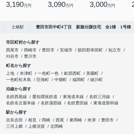
3,190
3,090
3,000
万円
万円
万円
土橋駅
豊田市田中町4丁目 新築分譲住宅 全1棟 1号棟
市区町村から探す
西尾市
岡崎市
豊田市
安城市
額田郡幸田町
知立市
刈谷市
豊川市
町名から探す
上地
米津町
一色町一色
畝部西町
美園町
一色町松木島
巨海町
中畑町
福岡町
細川町
沿線から探す
名鉄西尾線
愛知環状鉄道
東海道本線
名鉄三河線
名鉄名古屋本線
名鉄蒲郡線
名鉄豊田線
東海道新幹線
駅から探す
吉良吉田
相見
岡崎
西尾
東岡崎
米津
豊田市
三河上郷
上横須賀
北岡崎