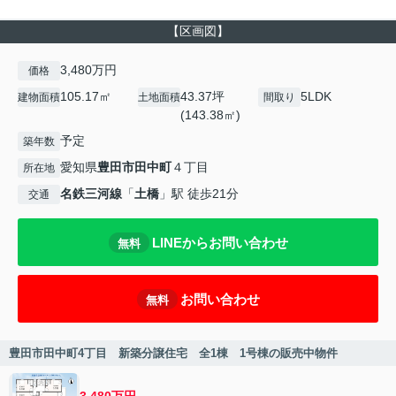
【区画図】
3,480万円
価格
105.17㎡
43.37坪
5LDK
建物面積
土地面積
間取り
(143.38㎡)
予定
築年数
愛知県
豊田市
田中町
４丁目
所在地
名鉄三河線
「
土橋
」駅 徒歩21分
交通
LINEからお問い合わせ
無料
お問い合わせ
無料
豊田市田中町4丁目 新築分譲住宅 全1棟 1号棟の販売中物件
3,480万円