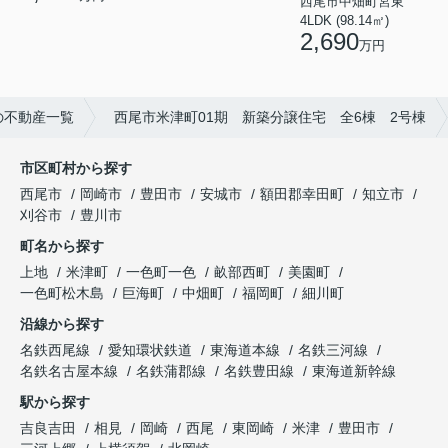
西尾市中畑町宮東
4LDK (98.14㎡)
2,690
万円
の不動産一覧
西尾市米津町01期 新築分譲住宅 全6棟 2号棟
市区町村から探す
西尾市
岡崎市
豊田市
安城市
額田郡幸田町
知立市
刈谷市
豊川市
町名から探す
上地
米津町
一色町一色
畝部西町
美園町
一色町松木島
巨海町
中畑町
福岡町
細川町
沿線から探す
名鉄西尾線
愛知環状鉄道
東海道本線
名鉄三河線
名鉄名古屋本線
名鉄蒲郡線
名鉄豊田線
東海道新幹線
駅から探す
吉良吉田
相見
岡崎
西尾
東岡崎
米津
豊田市