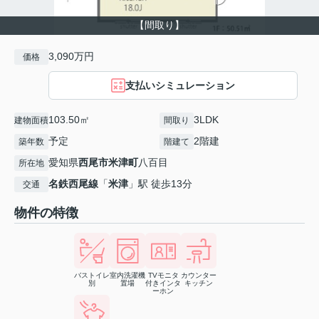
【間取り】
3,090万円
価格
支払いシミュレーション
103.50㎡
3LDK
建物面積
間取り
予定
2階建
築年数
階建て
愛知県
西尾市
米津町
八百目
所在地
名鉄西尾線
「
米津
」駅 徒歩13分
交通
物件の特徴
バストイレ
室内洗濯機
TVモニタ
カウンター
別
置場
付きインタ
キッチン
ーホン