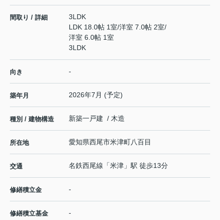
3LDK
間取り / 詳細
LDK 18.0帖 1室
/
洋室 7.0帖 2室
/
洋室 6.0帖 1室
3LDK
-
向き
2026年7月 (予定)
築年月
新築一戸建 / 木造
種別 / 建物構造
愛知県
西尾市
米津町
八百目
所在地
名鉄西尾線
「
米津
」駅 徒歩13分
交通
-
修繕積立金
-
修繕積立基金