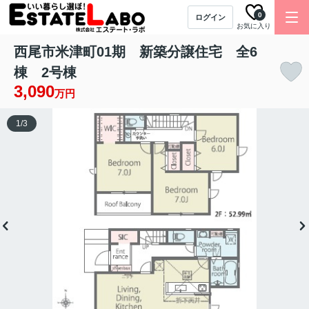
0
ログイン
お気に入り
西尾市米津町01期 新築分譲住宅 全6
棟 2号棟
3,090
万円
1
/
3