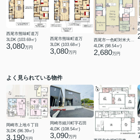
4
西尾市熊味町道万
西尾市熊味町道万
3LDK (103.69㎡)
西尾市一色町対米大屋敷
3,080
3LDK (103.68㎡)
4LDK (98.54㎡)
万円
3,080
2,680
万円
万円
よく見られている物件
岡崎市細川町字石田
岡崎市上地６丁目
4LDK (108.54㎡)
3LDK (96.39㎡)
3,090
3,190
万円
万円