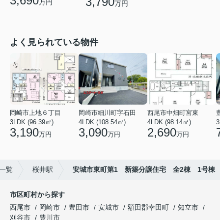
3,690
3,790
万円
万円
よく見られている物件
岡崎市上地６丁目
岡崎市細川町字石田
西尾市中畑町宮東
3LDK (96.39㎡)
4LDK (108.54㎡)
4LDK (98.14㎡)
3,190
3,090
2,690
万円
万円
万円
一覧
桜井駅
安城市東町第1 新築分譲住宅 全2棟 1号棟
市区町村から探す
西尾市
岡崎市
豊田市
安城市
額田郡幸田町
知立市
刈谷市
豊川市