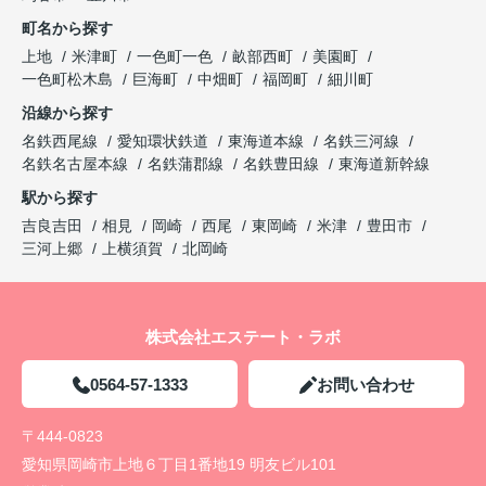
町名から探す
上地
米津町
一色町一色
畝部西町
美園町
一色町松木島
巨海町
中畑町
福岡町
細川町
沿線から探す
名鉄西尾線
愛知環状鉄道
東海道本線
名鉄三河線
名鉄名古屋本線
名鉄蒲郡線
名鉄豊田線
東海道新幹線
駅から探す
吉良吉田
相見
岡崎
西尾
東岡崎
米津
豊田市
三河上郷
上横須賀
北岡崎
株式会社エステート・ラボ
0564-57-1333
お問い合わせ
〒444-0823
愛知県岡崎市上地６丁目1番地19 明友ビル101