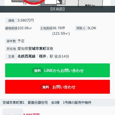
【区画図】
3,580万円
価格
102.06㎡
36.78坪
3LDK
建物面積
土地面積
間取り
(121.59㎡)
予定
築年数
愛知県
安城市
東町
屋敷
所在地
名鉄西尾線
「
桜井
」駅 徒歩14分
交通
LINEからお問い合わせ
無料
お問い合わせ
無料
安城市東町第1 新築分譲住宅 全2棟 1号棟の販売中物件
3,580万円