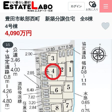
0
ログイン
お気に入り
豊田市畝部西町 新築分譲住宅 全8棟
4号棟
4,090万円
1
/
1