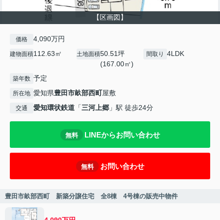
【区画図】
4,090万円
価格
112.63㎡
50.51坪
4LDK
建物面積
土地面積
間取り
(167.00㎡)
予定
築年数
愛知県
豊田市
畝部西町
屋敷
所在地
愛知環状鉄道
「
三河上郷
」駅 徒歩24分
交通
LINEからお問い合わせ
無料
お問い合わせ
無料
豊田市畝部西町 新築分譲住宅 全8棟 4号棟の販売中物件
4,090万円