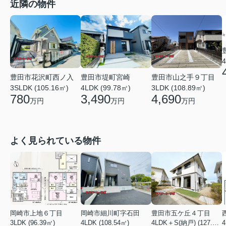
近隣の物件
4
豊田市山之手９丁目
豊田市花沢町西ノ入
豊田市堤町宮崎
3LDK (108.89㎡)
3SLDK (105.16㎡)
4LDK (99.78㎡)
4,690
780
3,490
万円
万円
万円
よく見られている物件
岡崎市上地６丁目
岡崎市細川町字石田
豊田市五ケ丘４丁目
3LDK (96.39㎡)
4LDK (108.54㎡)
4LDK＋S(納戸) (127.88㎡)
4