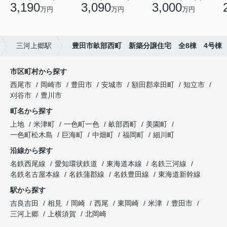
3,190
3,090
3,000
万円
万円
万円
三河上郷駅
豊田市畝部西町 新築分譲住宅 全8棟 4号棟
市区町村から探す
西尾市
岡崎市
豊田市
安城市
額田郡幸田町
知立市
刈谷市
豊川市
町名から探す
上地
米津町
一色町一色
畝部西町
美園町
一色町松木島
巨海町
中畑町
福岡町
細川町
沿線から探す
名鉄西尾線
愛知環状鉄道
東海道本線
名鉄三河線
名鉄名古屋本線
名鉄蒲郡線
名鉄豊田線
東海道新幹線
駅から探す
吉良吉田
相見
岡崎
西尾
東岡崎
米津
豊田市
三河上郷
上横須賀
北岡崎