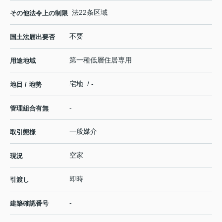
法22条区域
その他法令上の制限
不要
国土法届出要否
第一種低層住居専用
用途地域
宅地 / -
地目 / 地勢
-
管理組合有無
一般媒介
取引態様
空家
現況
即時
引渡し
-
建築確認番号