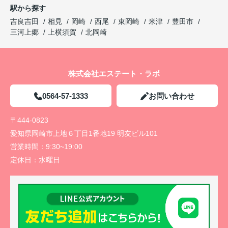
駅から探す
吉良吉田
相見
岡崎
西尾
東岡崎
米津
豊田市
三河上郷
上横須賀
北岡崎
株式会社エステート・ラボ
0564-57-1333
お問い合わせ
〒444-0823
愛知県岡崎市上地６丁目1番地19 明友ビル101
営業時間：
9:30~19:00
定休日：
水曜日