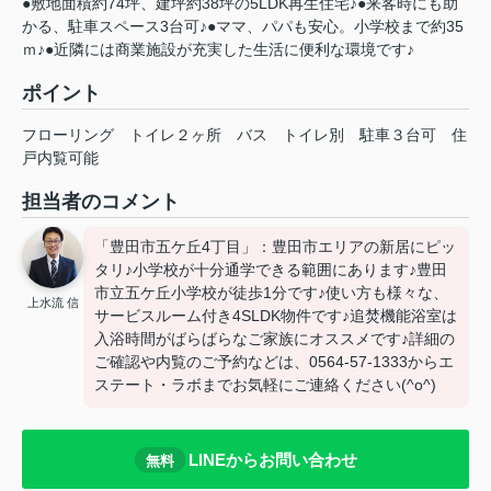
●敷地面積約74坪、建坪約38坪の5LDK再生住宅♪●来客時にも助
かる、駐車スペース3台可♪●ママ、パパも安心。小学校まで約35
ｍ♪●近隣には商業施設が充実した生活に便利な環境です♪
ポイント
フローリング
トイレ２ヶ所
バス
トイレ別
駐車３台可
住
戸内覧可能
担当者のコメント
「豊田市五ケ丘4丁目」：豊田市エリアの新居にピッ
タリ♪小学校が十分通学できる範囲にあります♪豊田
市立五ケ丘小学校が徒歩1分です♪使い方も様々な、
上水流 信
サービスルーム付き4SLDK物件です♪追焚機能浴室は
入浴時間がばらばらなご家族にオススメです♪詳細の
ご確認や内覧のご予約などは、0564-57-1333からエ
ステート・ラボまでお気軽にご連絡ください(^o^)
LINEからお問い合わせ
無料