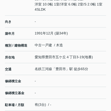
洋室 10.0帖 1室
/
洋室 6.0帖 2室
/
S 2.0帖 1室
4SLDK
-
向き
1991年12月 (築34年)
築年月
中古一戸建 / 木造
種別 / 建物構造
愛知県
豊田市
五ケ丘
４丁目3-19(地番)
所在地
名鉄三河線
「
豊田市
」駅 徒歩65分
交通
-
修繕積立金
-
修繕積立基金
有(3台) / -
駐車場 / 月額