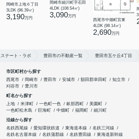
岡崎市細川町字石田
岡崎市上地６丁目
4LDK (108.54㎡)
3LDK (96.39㎡)
3,090
3,190
万円
万円
西尾市中畑町宮東
4LDK (98.14㎡)
2,690
万円
エステート・ラボ
豊田市の不動産一覧
豊田市五ケ丘4丁目
市区町村から探す
西尾市
岡崎市
豊田市
安城市
額田郡幸田町
知立市
刈谷市
豊川市
町名から探す
上地
米津町
一色町一色
畝部西町
美園町
一色町松木島
巨海町
中畑町
福岡町
細川町
沿線から探す
名鉄西尾線
愛知環状鉄道
東海道本線
名鉄三河線
名鉄名古屋本線
名鉄蒲郡線
名鉄豊田線
東海道新幹線