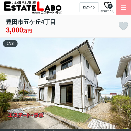
0
ログイン
お気に入り
豊田市五ケ丘4丁目
3,000
万円
1
/
28