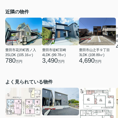
近隣の物件
4
豊田市山之手９丁目
豊田市花沢町西ノ入
豊田市堤町宮崎
3LDK (108.89㎡)
3SLDK (105.16㎡)
4LDK (99.78㎡)
4,690
780
3,490
万円
万円
万円
よく見られている物件