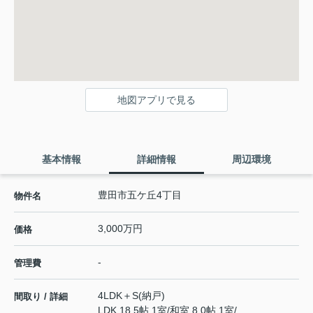
地図アプリで見る
基本情報
詳細情報
周辺環境
豊田市五ケ丘4丁目
物件名
3,000万円
価格
-
管理費
4LDK＋S(納戸)
間取り / 詳細
LDK 18.5帖 1室
/
和室 8.0帖 1室
/