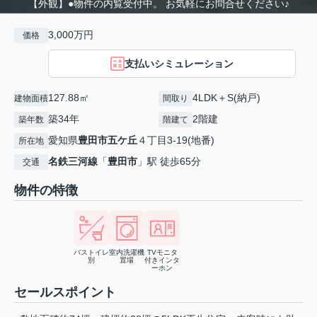
【外観】●物件の内覧受付中。 お気軽にお問合せください♪
3,000万円
価格
支払いシミュレーション
127.88㎡
4LDK＋S(納戸)
建物面積
間取り
築34年
2階建
築年数
階建て
愛知県
豊田市
五ケ丘
４丁目3-19(地番)
所在地
名鉄三河線
「
豊田市
」駅 徒歩65分
交通
物件の特徴
バストイレ
室内洗濯機
TVモニタ
別
置場
付きインタ
ーホン
セールスポイント