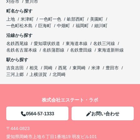
刈谷市
豊川市
町名から探す
上地
米津町
一色町一色
畝部西町
美園町
一色町松木島
巨海町
中畑町
福岡町
細川町
沿線から探す
名鉄西尾線
愛知環状鉄道
東海道本線
名鉄三河線
名鉄名古屋本線
名鉄蒲郡線
名鉄豊田線
東海道新幹線
駅から探す
吉良吉田
相見
岡崎
西尾
東岡崎
米津
豊田市
三河上郷
上横須賀
北岡崎
株式会社エステート・ラボ
0564-57-1333
お問い合わせ
〒444-0823
愛知県岡崎市上地６丁目1番地19 明友ビル101