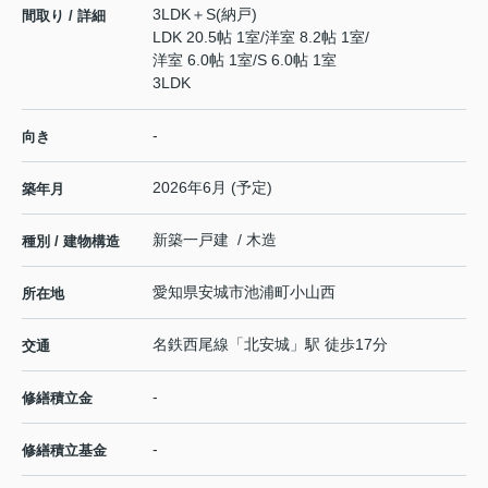
3LDK＋S(納戸)
間取り / 詳細
LDK 20.5帖 1室
/
洋室 8.2帖 1室
/
洋室 6.0帖 1室
/
S 6.0帖 1室
3LDK
-
向き
2026年6月 (予定)
築年月
新築一戸建 / 木造
種別 / 建物構造
愛知県
安城市
池浦町
小山西
所在地
名鉄西尾線
「
北安城
」駅 徒歩17分
交通
-
修繕積立金
-
修繕積立基金