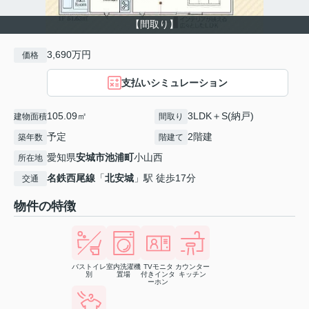
【間取り】
3,690万円
価格
支払いシミュレーション
105.09㎡
3LDK＋S(納戸)
建物面積
間取り
予定
2階建
築年数
階建て
愛知県
安城市
池浦町
小山西
所在地
名鉄西尾線
「
北安城
」駅 徒歩17分
交通
物件の特徴
バストイレ
室内洗濯機
TVモニタ
カウンター
別
置場
付きインタ
キッチン
ーホン