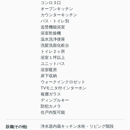
コンロ３口
オープンキッチン
カウンターキッチン
バス・トイレ別
追焚機能浴室
浴室乾燥機
温水洗浄便座
洗髪洗面化粧台
トイレ２ヶ所
浴室１坪以上
ユニットバス
浴室暖房
床下収納
ウォークインクロゼット
TVモニタ付インターホン
複層ガラス
ディンプルキー
防犯カメラ
住戸内覧可能
浄水器内蔵キッチン水栓・リビング階段
設備(その他)