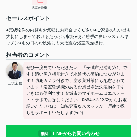
浴室乾燥機
セールスポイント
●完成物件の内覧もお気軽にお問合せください●ご家族の思い出も
大切にしまっておけるたっぷり収納●使い勝手の良いシステムキ
ッチン●雨の日のお洗濯にも大活躍な浴室乾燥機付。
担当者のコメント
ぜひ一度見ていただきたい、「安城市池浦町第4」で
す！追い焚き機能付きで水道代の節約につながりま
す！防犯カメラ付きで、空き巣対策にも配慮されて
上水流 信
います！浴室乾燥機のあるお風呂場は洗濯物を干す
ときにも便利です！安城市のマイホームはエステー
ト・ラボでお探しください！0564-57-1333からお電
話いただければ、知識豊富なスタッフが一戸建て探
しをサポートいたします(^o^)
LINEからお問い合わせ
無料