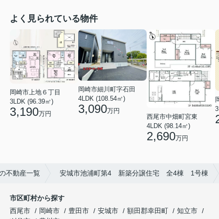
よく見られている物件
岡崎市細川町字石田
岡崎市上地６丁目
4LDK (108.54㎡)
3LDK (96.39㎡)
3,090
3,190
万円
万円
西尾市中畑町宮東
4LDK (98.14㎡)
2,690
万円
の不動産一覧
安城市池浦町第4 新築分譲住宅 全4棟 1号棟
市区町村から探す
西尾市
岡崎市
豊田市
安城市
額田郡幸田町
知立市