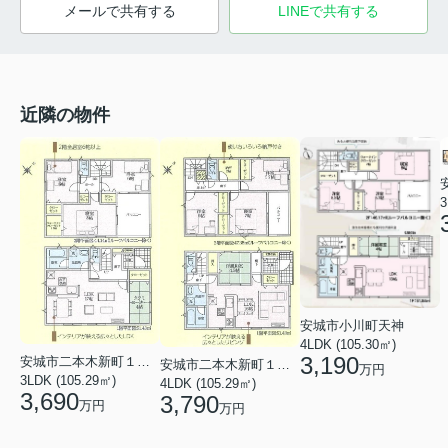
メールで共有する
LINEで共有する
近隣の物件
3
安城市小川町天神
4LDK (105.30㎡)
3,190
安城市二本木新町１丁目
安城市二本木新町１丁目
万円
3LDK (105.29㎡)
4LDK (105.29㎡)
3,690
3,790
万円
万円