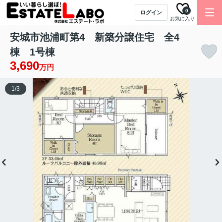
0
ログイン
お気に入り
安城市池浦町第4 新築分譲住宅 全4
棟 1号棟
3,690
万円
1
/
3