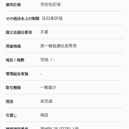
市街化区域
都市計画
法22条区域
その他法令上の制限
不要
国土法届出要否
第一種低層住居専用
用途地域
宅地 / -
地目 / 地勢
-
管理組合有無
一般媒介
取引態様
未完成
現況
相談
引渡し
第HPA-26-02781-1号