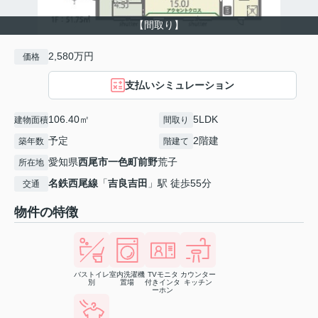
【間取り】
2,580万円
価格
支払いシミュレーション
106.40㎡
5LDK
建物面積
間取り
予定
2階建
築年数
階建て
愛知県
西尾市
一色町前野
荒子
所在地
名鉄西尾線
「
吉良吉田
」駅 徒歩55分
交通
物件の特徴
バストイレ
室内洗濯機
TVモニタ
カウンター
別
置場
付きインタ
キッチン
ーホン