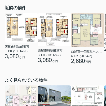
近隣の物件
4
西尾市熊味町道万
西尾市熊味町道万
3LDK (103.69㎡)
西尾市一色町対米大屋敷
3,080
3LDK (103.68㎡)
4LDK (98.54㎡)
万円
3,080
2,680
万円
万円
よく見られている物件