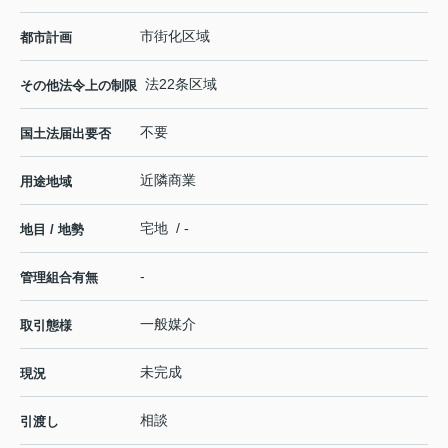
市街化区域
都市計画
法22条区域
その他法令上の制限
不要
国土法届出要否
近隣商業
用途地域
宅地 / -
地目 / 地勢
-
管理組合有無
一般媒介
取引態様
未完成
現況
相談
引渡し