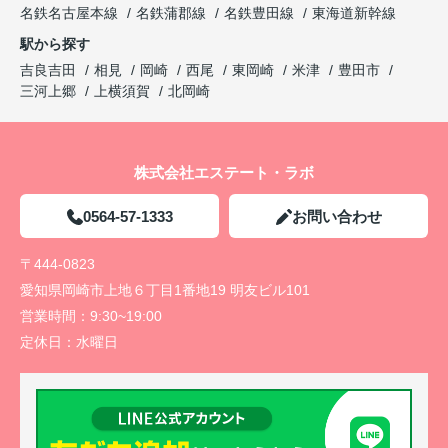
名鉄名古屋本線
名鉄蒲郡線
名鉄豊田線
東海道新幹線
駅から探す
吉良吉田
相見
岡崎
西尾
東岡崎
米津
豊田市
三河上郷
上横須賀
北岡崎
株式会社エステート・ラボ
0564-57-1333
お問い合わせ
〒444-0823
愛知県岡崎市上地６丁目1番地19 明友ビル101
営業時間：
9:30~19:00
定休日：
水曜日