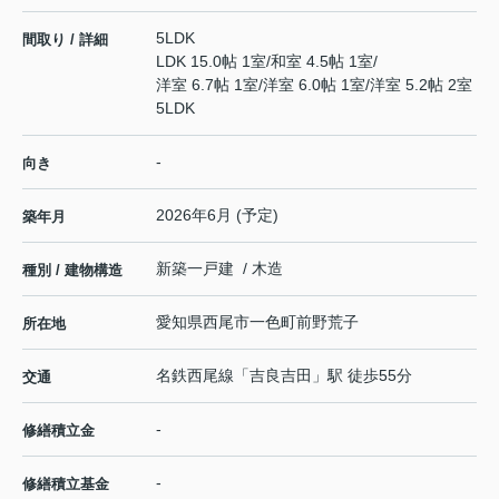
5LDK
間取り / 詳細
LDK 15.0帖 1室
/
和室 4.5帖 1室
/
洋室 6.7帖 1室
/
洋室 6.0帖 1室
/
洋室 5.2帖 2室
5LDK
-
向き
2026年6月 (予定)
築年月
新築一戸建 / 木造
種別 / 建物構造
愛知県
西尾市
一色町前野
荒子
所在地
名鉄西尾線
「
吉良吉田
」駅 徒歩55分
交通
-
修繕積立金
-
修繕積立基金