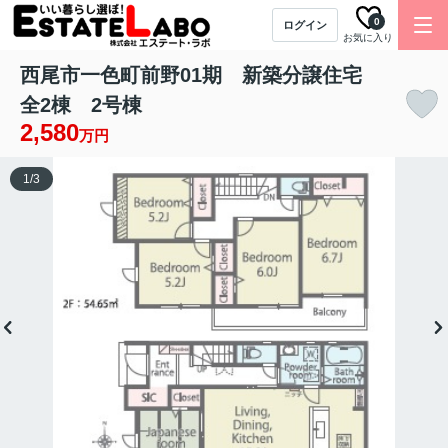
0
ログイン
お気に入り
西尾市一色町前野01期 新築分譲住宅
全2棟 2号棟
2,580
万円
1
/
3