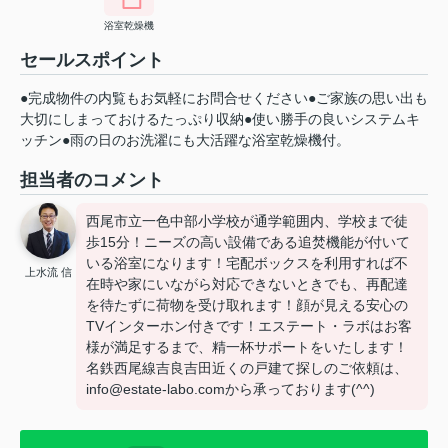
浴室乾燥機
セールスポイント
●完成物件の内覧もお気軽にお問合せください●ご家族の思い出も
大切にしまっておけるたっぷり収納●使い勝手の良いシステムキ
ッチン●雨の日のお洗濯にも大活躍な浴室乾燥機付。
担当者のコメント
西尾市立一色中部小学校が通学範囲内、学校まで徒
歩15分！ニーズの高い設備である追焚機能が付いて
いる浴室になります！宅配ボックスを利用すれば不
上水流 信
在時や家にいながら対応できないときでも、再配達
を待たずに荷物を受け取れます！顔が見える安心の
TVインターホン付きです！エステート・ラボはお客
様が満足するまで、精一杯サポートをいたします！
名鉄西尾線吉良吉田近くの戸建て探しのご依頼は、
info@estate-labo.comから承っております(^^)