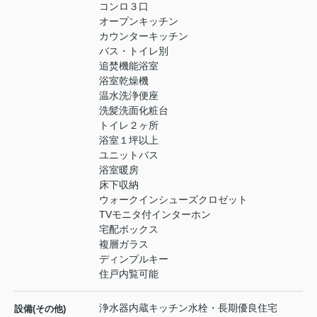
コンロ３口
オープンキッチン
カウンターキッチン
バス・トイレ別
追焚機能浴室
浴室乾燥機
温水洗浄便座
洗髪洗面化粧台
トイレ２ヶ所
浴室１坪以上
ユニットバス
浴室暖房
床下収納
ウォークインシューズクロゼット
TVモニタ付インターホン
宅配ボックス
複層ガラス
ディンプルキー
住戸内覧可能
浄水器内蔵キッチン水栓・長期優良住宅
設備(その他)