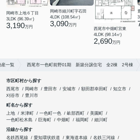
岡崎市細川町字石田
岡崎市上地６丁目
4LDK (108.54㎡)
3LDK (96.39㎡)
3,090
3,190
万円
万円
西尾市中畑町宮東
4LDK (98.14㎡)
2,690
万円
動産一覧
西尾市一色町前野01期 新築分譲住宅 全2棟 2号棟
市区町村から探す
西尾市
岡崎市
豊田市
安城市
額田郡幸田町
知立市
刈谷市
豊川市
町名から探す
上地
米津町
一色町一色
畝部西町
美園町
一色町松木島
巨海町
中畑町
福岡町
細川町
沿線から探す
名鉄西尾線
愛知環状鉄道
東海道本線
名鉄三河線